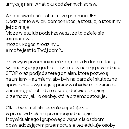
umykają nam w natłoku codziennych spraw.
A rzeczywistość jest taka, że przemoc JEST.
Codziennie w wielu domach ktoś ją stosuje, a ktoś inny
jej doznaje.
Może wiesz lub podejrzewasz, że to dzieje się
u sąsiadów…
może u kogoś z rodziny…
a może jest to Twój dom?…
Przyczyny przemocy są różne, a każdy dom i relacją
są inne. Łączy je jedno – przemocy należy powiedzieć
STOP oraz podjąć szereg działań, które pozwolą
na zmiany – a zmiany, aby były najbardziej skuteczne
społecznie – wymagają pracy w obydwu obszarach –
zarówno, jeśli chodzi o osobę doświadczającą
przemocy, jak i o osobę, która przemoc stosuje.
CIK od wielu lat skutecznie angażuje się
w przeciwdziałanie przemocy udzielając
indywidualnego i grupowego wsparcia osobom
doświadczającym przemocy, ale też edukuje osoby