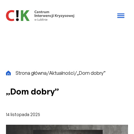
Przejdź do treści
CiK
Strona główna
/
Aktualności
/
„Dom dobry”
„Dom dobry”
14 listopada 2025