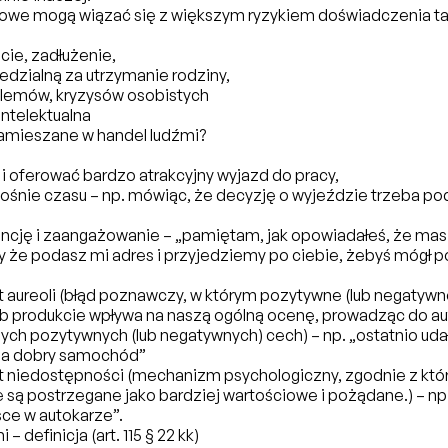
iowe mogą wiązać się z większym ryzykiem doświadczenia ta
cie, zadłużenie,
dzialną za utrzymanie rodziny,
lemów, kryzysów osobistych
ntelektualna
zamieszane w handel ludźmi?
i oferować bardzo atrakcyjny wyjazd do pracy,
śnie czasu – np. mówiąc, że decyzję o wyjeździe trzeba podj
cję i zaangażowanie – „pamiętam, jak opowiadałeś, że mas
y że podasz mi adres i przyjedziemy po ciebie, żebyś mógł 
 aureoli (błąd poznawczy, w którym pozytywne (lub negatywn
lub produkcie wpływa na naszą ogólną ocenę, prowadząc do 
ych pozytywnych (lub negatywnych) cech) – np. „ostatnio uda
na dobry samochód”
 niedostępności (mechanizm psychologiczny, zgodnie z któr
 są postrzegane jako bardziej wartościowe i pożądane.) – np.
sce w autokarze”.
– definicja (art. 115 § 22 kk)