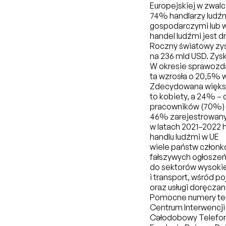
Europejskiej w zwalc
74% handlarzy ludźm
gospodarczymi lub 
handel ludźmi jest 
Roczny światowy zys
na 236 mld USD. Zysk
W okresie sprawozda
ta wzrosła o 20,5% 
Zdecydowana większo
to kobiety, a 24% –
pracowników (70%)
46% zarejestrowanyc
w latach 2021–2022 
handlu ludźmi w UE
wiele państw członko
fałszywych ogłoszeń
do sektorów wysoki
i transport, wśród p
oraz usługi doręczan
Pomocne numery tel
Centrum Interwencji 
Całodobowy Telefon 