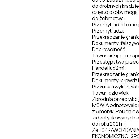
do drobnych kradzie
często osoby mogą o
do żebractwa.
Przemyt ludzi to nie
Przemyt ludzi:
Przekraczanie granic
Dokumenty: fałszywe
Dobrowolność
Towar: usługa transp
Przestępstwo przec
Handel ludźmi:
Przekraczanie granicy
Dokumenty: prawdziw
Przymus i wykorzyst
Towar: człowiek
Zbrodnia przeciwko
MSWiA odnotowało na
z Ameryki Południow
zidentyfikowanych o
do roku 2021 r.!
Ze „SPRAWOZDANIA
EKONOMICZNO-SPOŁ