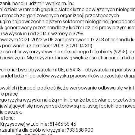
zaniu handlu ludźmi” wynika m. in.:
i działa w ramach grup lub siatek luźno powiązanych nielega
w ramach zorganizowanych organizacji przestępczych
drugim najpowszechniejszym sektorem nielegalnej gospodarki
k generowany przez handlarzy ludźmi dzięki pracy przymuso
i są wysokie i od 2014 r. wzrosły o 37%
wczym 2021–2022 w UE zarejestrowano 17 248 ofiar handlu lu
w porównaniu z okresem 2019–2020 (14 311)
ść ofiar wykorzystywania seksualnego to kobiety (92%), z
 dziewczęta. Mężczyźni stanowią większość ofiar handlu lud
h ofiar było obywatelami UE, a 54% – obywatelami państw t
handel ludźmi do celów wyzysku pracowników pozostaje drug
wskich i Europol podkreśliły, że werbowanie odbywa się w int
 o pracę
ego ryzyka wyzysku należą m.in. branże budowlane, przetwó
ojawiających się nowych sektorów są np. usługi opieki domowej 
ia paczek.
efonu:
Kryzysowej w Lublinie: 81 466 55 46
zaufania dla osób w kryzysie: 733 588 900