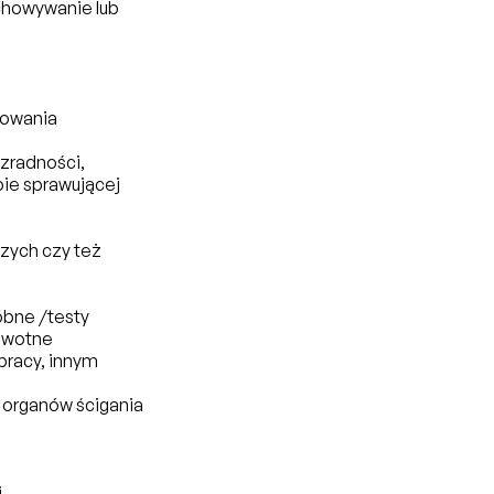
chowywanie lub
mowania
ezradności,
bie sprawującej
zych czy też
óbne /testy
rowotne
pracy, innym
organów ścigania
,