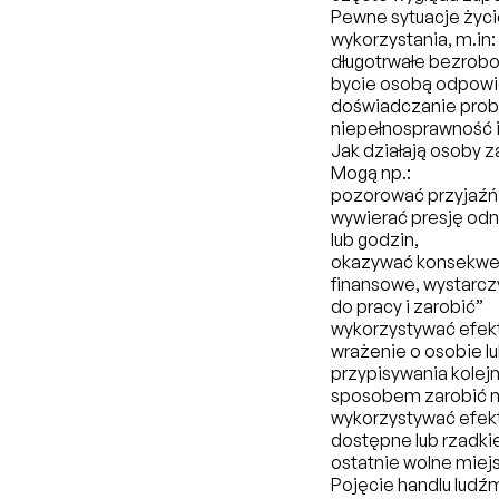
Pewne sytuacje życ
wykorzystania, m.in:
długotrwałe bezrobo
bycie osobą odpowie
doświadczanie prob
niepełnosprawność i
Jak działają osoby 
Mogą np.:
pozorować przyjaźń 
wywierać presję odno
lub godzin,
okazywać konsekwen
finansowe, wystarcz
do pracy i zarobić”
wykorzystywać efekt
wrażenie o osobie 
przypisywania kolejn
sposobem zarobić 
wykorzystywać efekt
dostępne lub rzadkie
ostatnie wolne miej
Pojęcie handlu ludźmi 