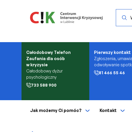
Przejdź do treści
Search.
Całodobowy Telefon
Pierwszy kontakt
Zaufania dla osób
Zgłoszenia, umawia
w kryzysie
odwoływanie spot
Całodobowy dyżur
81 466 55 46
psychologiczny
733 588 900
Jak możemy Ci pomóc?
Kontakt