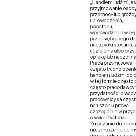
„Handlem ludźmi jes
przyjmowanie osoby
przemocy lub groźb
uprowadzenia,
podstępu,
wprowadzenia w błąd
przedsiębranego dzi
nadużycia stosunku 
udzielenia albo przy
opiekę lub nadzór na
Praca przymusowa:
często trudno oceni
handlem ludźmi do 
w tej formie często 
często pracodawcy 
przydatności pracow
pracownicy są częst
naruszeniu prawa
szczególnie w przy
o wykorzystaniu
Zmuszanie do żebra
np. zmuszanie do my
do sprzedaży „cegie