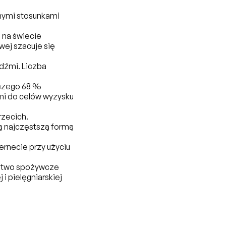
lnymi stosunkami
 na świecie
wej szacuje się
dźmi. Liczba
 czego 68 %
źmi do celów wyzysku
rzecich.
ą najczęstszą formą
ernecie przy użyciu
rstwo spożywcze
i pielęgniarskiej