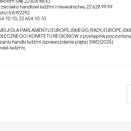
eciom Siłę 22 826 88 62
rzeciwko handlowi ludźmi i niewolnictwu 22 628 99 99
ści 515192292
4 70 70, 22 654 70 70
ISJI DLA PARLAMENTU EUROPEJSKIEGO, RADY, EUROPEJSK
ECZNEGO I KOMITETU REGIONÓW z postępów poczynionyc
czaniu handlu ludźmi (sprawozdanie piąte) SWD(2025)
ndel-ludzmi
,