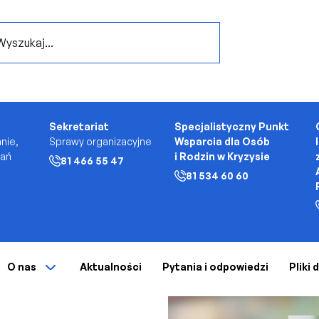
..
Sekretariat
Specjalistyczny Punkt
nie,
Sprawy organizacyjne
Wsparcia dla Osób
kań
i Rodzin w Kryzysie
81 466 55 47
81 534 60 60
O nas
Aktualności
Pytania i odpowiedzi
Pliki