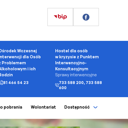
Ośrodek Wczesnej
Hostel dla osób
Interwencji dla Osób
w kryzysie z Punktem
z Problemem
Interwencyjno-
Alkoholowym i ich
Konsultacyjnym
Rodzin
Sprawy interwencyjne
81 466 54 23
733 588 200, 733 588
600
 do pobrania
Wolontariat
Dostępność