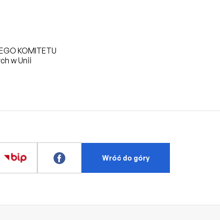
IEGO KOMITETU
h w Unii
Wróć do góry