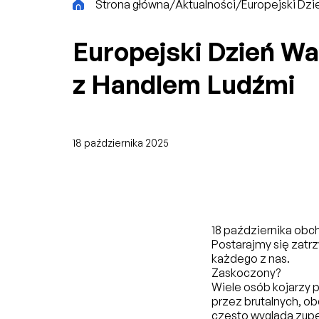
CiK
Strona główna
/
Aktualności
/
Europejski Dzi
Europejski Dzień Wa
z Handlem Ludźmi
18 października 2025
18 października obc
Postarajmy się zatr
każdego z nas.
Zaskoczony?
Wiele osób kojarzy 
przez brutalnych, obc
często wygląda zupe