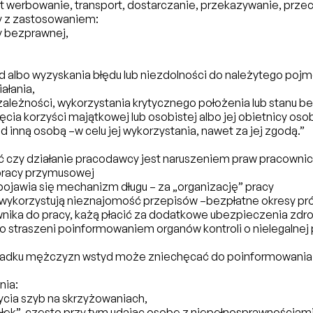
t werbowanie, transport, dostarczanie, przekazywanie, prze
 z zastosowaniem:
y bezprawnej,
 albo wyzyskania błędu lub niezdolności do należytego poj
ałania,
zależności, wykorzystania krytycznego położenia lub stanu b
jęcia korzyści majątkowej lub osobistej albo jej obietnicy oso
d inną osobą –w celu jej wykorzystania, nawet za jej zgodą.”
ć czy działanie pracodawcy jest naruszeniem praw pracownic
pracy przymusowej
pojawia się mechanizm długu – za „organizację” pracy
wykorzystują nieznajomość przepisów –bezpłatne okresy pr
nika do pracy, każą płacić za dodatkowe ubezpieczenia zd
o straszeni poinformowaniem organów kontroli o nielegalnej 
padku mężczyzn wstyd może zniechęcać do poinformowania 
nia:
cia szyb na skrzyżowaniach,
łek”, często przy tym udając osobę z niepełnosprawnościami