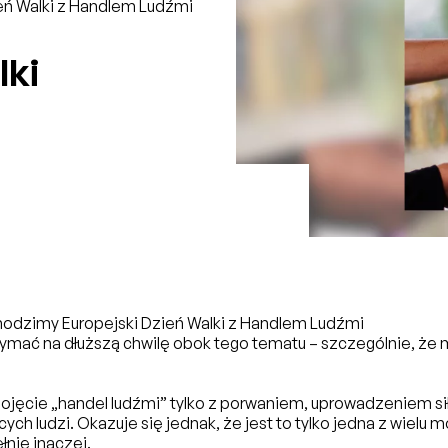
eń Walki z Handlem Ludźmi
lki
hodzimy Europejski Dzień Walki z Handlem Ludźmi
zymać na dłuższą chwilę obok tego tematu – szczególnie, że
pojęcie „handel ludźmi” tylko z porwaniem, uprowadzeniem s
ych ludzi. Okazuje się jednak, że jest to tylko jedna z wielu m
łnie inaczej.