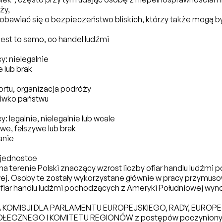
ży,
bawiać się o bezpieczeństwo bliskich, którzy także mogą 
 jest to samo, co handel ludźmi
y: nielegalnie
 lub brak
ortu, organizacja podróży
iwko państwu
: legalnie, nielegalnie lub wcale
e, fałszywe lub brak
anie
 jednostce
 terenie Polski znaczący wzrost liczby ofiar handlu ludźmi
ej. Osoby te zostały wykorzystane głównie w pracy przymusow
fiar handlu ludźmi pochodzących z Ameryki Południowej wy
 KOMISJI DLA PARLAMENTU EUROPEJSKIEGO, RADY, EUROP
ECZNEGO I KOMITETU REGIONÓW z postępów poczynionyc