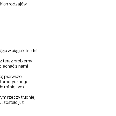
kich rodzajów
ąć w ciągu kilku dni
z teraz problemy
pojechać z nami
e) pierwsze
automatycznego
ło mi się tym
ym rzeczy trudniej
 „zostało już