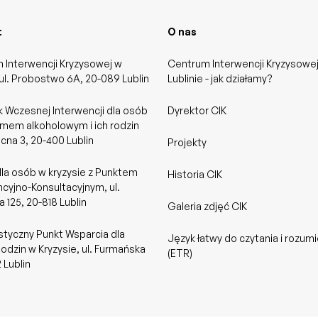
t
O nas
 Interwencji Kryzysowej w
Centrum Interwencji Kryzysowe
 ul. Probostwo 6A, 20-089 Lublin
Lublinie - jak działamy?
 Wczesnej Interwencji dla osób
Dyrektor CIK
emem alkoholowym i ich rodzin
ocna 3, 20-400 Lublin
Projekty
dla osób w kryzysie z Punktem
Historia CIK
cyjno-Konsultacyjnym, ul.
 125, 20-818 Lublin
Galeria zdjęć CIK
styczny Punkt Wsparcia dla
Język łatwy do czytania i rozumi
odzin w Kryzysie, ul. Furmańska
(ETR)
2 Lublin