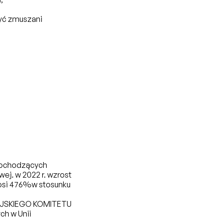
być zmuszani
 pochodzących
ej. w 2022 r. wzrost
nosi 476%w stosunku
EJSKIEGO KOMITETU
h w Unii