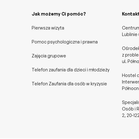
Jak możemy Ci pomóc?
Kontak
Pierwsza wizyta
Centrum
Lublinie
Pomoc psychologiczna i prawna
Ośrodek
z probl
Zajęcia grupowe
ul. Półn
Telefon zaufania dla dzieci i młodzieży
Hostel 
Interwen
Telefon Zaufania dla osób w kryzysie
Północna
Specjali
Osób i R
2, 20-12