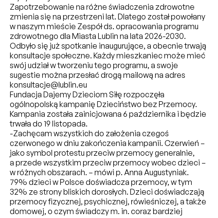
Zapotrzebowanie na różne świadczenia zdrowotne
zmienia się na przestrzeni lat. Dlatego został powołany
w naszym mieście Zespół ds. opracowania programu
zdrowotnego dla Miasta Lublin na lata 2026-2030.
Odbyło się już spotkanie inaugurujące, a obecnie trwają
konsultacje społeczne. Każdy mieszkaniec może mieć
swój udział w tworzeniu tego programu, a swoje
sugestie można przesłać drogą mailową na adres
konsultacje@lublin.eu
Fundacja Dajemy Dzieciom Siłę rozpoczęła
ogólnopolską kampanię Dzieciństwo bez Przemocy.
Kampania została zainicjowana 6 października i będzie
trwała do 19 listopada.
-Zachęcam wszystkich do założenia czegoś
czerwonego w dniu zakończenia kampanii. Czerwień –
jako symbol protestu przeciw przemocy generalnie,
a przede wszystkim przeciw przemocy wobec dzieci –
w różnych obszarach. – mówi p. Anna Augustyniak.
79% dzieci w Polsce doświadcza przemocy, w tym
32% ze strony bliskich dorosłych. Dzieci doświadczają
przemocy fizycznej, psychicznej, rówieśniczej, a także
domowej, o czym świadczy m. in. coraz bardziej