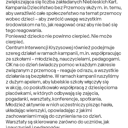
zwiększająca się liczba zakładanych Niebieskich Kart.
Kampania Dzieciństwo bez Przemocy służy m. in. temu,
aby uwrażliwić całe społeczeństwo na temat przemocy
wobec dzieci – aby zwrócić uwagę wszystkim
środowiskom na to, jak reagować oraz aby nie bać się
tego reagowania.
Ponieważ dziecko nie powinno cierpieć. Nie może
cierpieć.
Centrum Interwencji Kryzysowej również podejmuje
szereg działań w ramach kampanii, m.in. współpracując
ze szkołami – młodzieżą, nauczycielami, pedagogami.
CIK na co dzień świadczy pomoc w każdym zakresie
związanym z przemocą – reaguje od razu, a wszystkie
działania są bezpłatne. W ramach kampanii ruszyliśmy
z dużym apelem, aby lubelskie szkoły włączyły się
w akcję, co poskutkowało współpracą z dziesięcioma
placówkami, w których odbywają się zajęcia,
pogadanki, warsztaty, konferencje, spotkania.
Młodzież aktywnie w nich uczestniczy pisząc hasła,
układając wierszyki, opowiadając z jakimi
zachowaniami mają do czynienia na co dzień.
Warsztaty są skierowane zarówno do uczniów, jak
i nauczycieli i pedagogów.