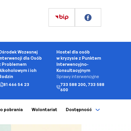
Ośrodek Wczesnej
Hostel dla osób
Interwencji dla Osób
w kryzysie z Punktem
z Problemem
Interwencyjno-
Alkoholowym i ich
Konsultacyjnym
Rodzin
Sprawy interwencyjne
81 466 54 23
733 588 200, 733 588
600
 do pobrania
Wolontariat
Dostępność