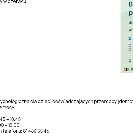
ny w czerwcu
–
sychologiczna dla dzieci doświadczających przemocy (domow
zemocy!
45 – 18.45
0 – 13.00
telefonu: 81 466 55 46