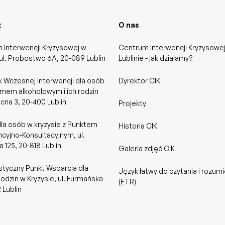
t
O nas
 Interwencji Kryzysowej w
Centrum Interwencji Kryzysowe
 ul. Probostwo 6A, 20-089 Lublin
Lublinie - jak działamy?
 Wczesnej Interwencji dla osób
Dyrektor CIK
emem alkoholowym i ich rodzin
ocna 3, 20-400 Lublin
Projekty
dla osób w kryzysie z Punktem
Historia CIK
cyjno-Konsultacyjnym, ul.
 125, 20-818 Lublin
Galeria zdjęć CIK
styczny Punkt Wsparcia dla
Język łatwy do czytania i rozumi
odzin w Kryzysie, ul. Furmańska
(ETR)
2 Lublin