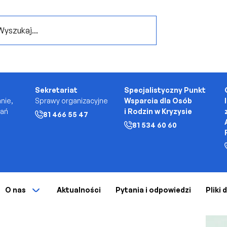
..
Sekretariat
Specjalistyczny Punkt
nie,
Sprawy organizacyjne
Wsparcia dla Osób
kań
i Rodzin w Kryzysie
81 466 55 47
81 534 60 60
O nas
Aktualności
Pytania i odpowiedzi
Pliki