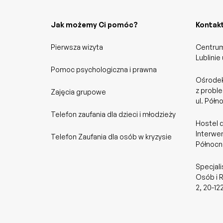
Jak możemy Ci pomóc?
Kontak
Pierwsza wizyta
Centrum
Lublinie
Pomoc psychologiczna i prawna
Ośrodek
z probl
Zajęcia grupowe
ul. Półn
Telefon zaufania dla dzieci i młodzieży
Hostel 
Interwen
Telefon Zaufania dla osób w kryzysie
Północna
Specjali
Osób i R
2, 20-12