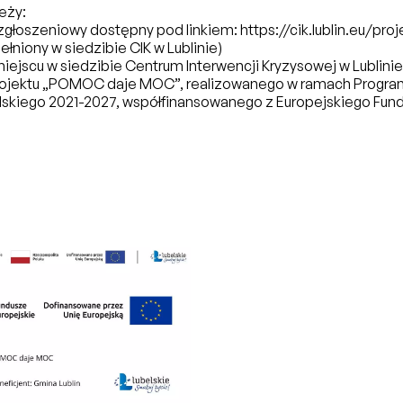
eży:
zgłoszeniowy dostępny pod linkiem:
https://cik.lublin.eu/pr
ełniony w siedzibie CIK w Lublinie)
iejscu w siedzibie Centrum Interwencji Kryzysowej w Lublinie
rojektu „POMOC daje MOC”, realizowanego w ramach Progra
elskiego 2021-2027, współfinansowanego z Europejskiego Fu