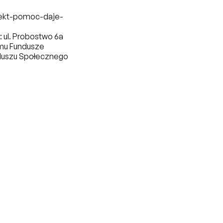
ojekt-pomoc-daje-
: ul. Probostwo 6a
mu Fundusze
nduszu Społecznego