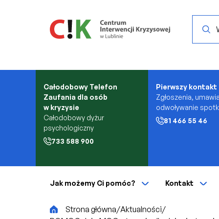
Przejdź do treści
Search.
Całodobowy Telefon
Pierwszy kontakt
Zaufania dla osób
Zgłoszenia, umawia
w kryzysie
odwoływanie spot
Całodobowy dyżur
81 466 55 46
psychologiczny
733 588 900
Jak możemy Ci pomóc?
Kontakt
CiK
Strona główna
/
Aktualności
/