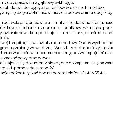
y do zapisów na wyjątkowy cykl zajęć:
a osób doświadczających przemocy wraz z metamorfozą.
wały się dzięki dofinansowaniu ze środków Unii Europejskiej,
em pozwala przepracować traumatyczne doświadczenia, nauc
jać zdrowe mechanizmy obronne. Dodatkowo wzmacnia poczu
ykształcić nowe kompetencje z zakresu zarządzania stresem
iktów.
wej terapii będą warsztaty metamorfozy. Osoby wychodzą
ogromną zmianę wewnętrzną. Warsztaty metamorfozy są uzup
a forma wsparcia wzmocni samoocenę, pozwoli spojrzeć na s
ie zacząć nowy etap w życiu.
 znajdują się dokumenty niezbędne do zapisania się na wars
eu/projekt-pomoc-daje-moc-2/
acje można uzyskać pod numerem telefonu 81 466 55 46.