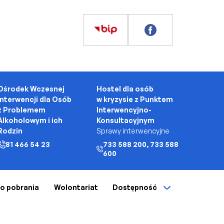
Ośrodek Wczesnej
Hostel dla osób
Interwencji dla Osób
w kryzysie z Punktem
z Problemem
Interwencyjno-
Alkoholowym i ich
Konsultacyjnym
Rodzin
Sprawy interwencyjne
81 466 54 23
733 588 200, 733 588
600
 do pobrania
Wolontariat
Dostępność