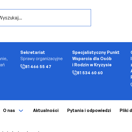
..
Sekretariat
Specjalistyczny Punkt
nie,
Sprawy organizacyjne
Wsparcia dla Osób
kań
i Rodzin w Kryzysie
81 466 55 47
81 534 60 60
O nas
Aktualności
Pytania i odpowiedzi
Pliki