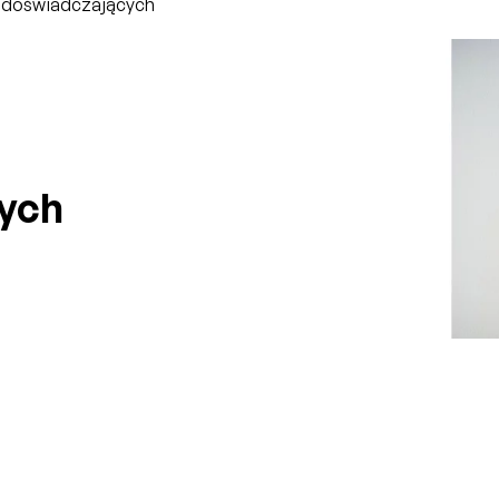
 doświadczających
–
ych