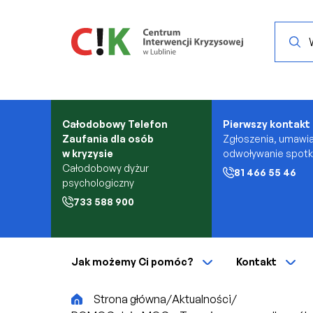
Przejdź do treści
Search.
Całodobowy Telefon
Pierwszy kontakt
Zaufania dla osób
Zgłoszenia, umawia
w kryzysie
odwoływanie spot
Całodobowy dyżur
81 466 55 46
psychologiczny
733 588 900
Jak możemy Ci pomóc?
Kontakt
CiK
Strona główna
/
Aktualności
/