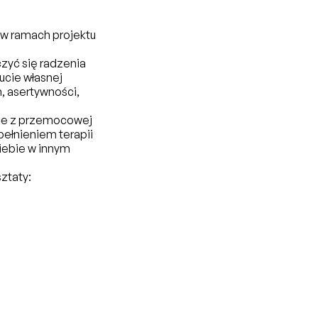
 w ramach projektu
zyć się radzenia
cie własnej
, asertywności,
ce z przemocowej
ełnieniem terapii
iebie w innym
ztaty: