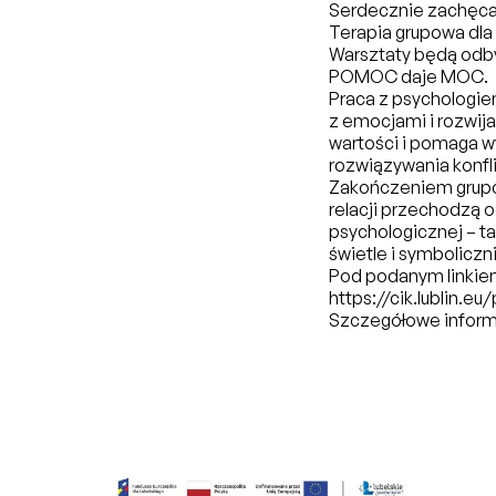
Serdecznie zachęcam
Terapia grupowa dl
Warsztaty będą odby
POMOC daje MOC.
Praca z psychologi
z emocjami i rozwi
wartości i pomaga w
rozwiązywania konfl
Zakończeniem grupo
relacji przechodzą 
psychologicznej – t
świetle i symboliczn
Pod podanym linkiem
https://cik.lublin.
Szczegółowe inform