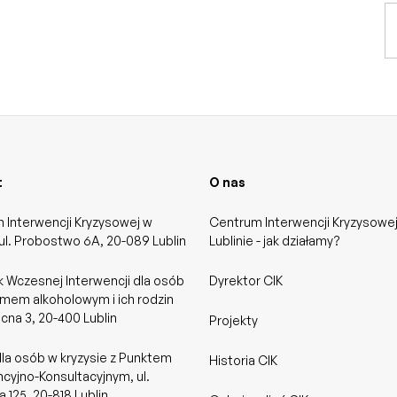
t
O nas
 Interwencji Kryzysowej w
Centrum Interwencji Kryzysowe
 ul. Probostwo 6A, 20-089 Lublin
Lublinie - jak działamy?
 Wczesnej Interwencji dla osób
Dyrektor CIK
emem alkoholowym i ich rodzin
ocna 3, 20-400 Lublin
Projekty
dla osób w kryzysie z Punktem
Historia CIK
cyjno-Konsultacyjnym, ul.
 125, 20-818 Lublin