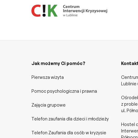
Jak możemy Ci pomóc?
Kontak
Pierwsza wizyta
Centrum
Lublinie
Pomoc psychologiczna i prawna
Ośrodek
z probl
Zajęcia grupowe
ul. Półn
Telefon zaufania dla dzieci i młodzieży
Hostel 
Interwen
Telefon Zaufania dla osób w kryzysie
Północna