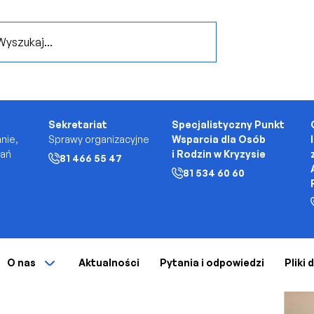
..
Sekretariat
Specjalistyczny Punkt
nie,
Sprawy organizacyjne
Wsparcia dla Osób
kań
i Rodzin w Kryzysie
81 466 55 47
81 534 60 60
O nas
Aktualności
Pytania i odpowiedzi
Pliki