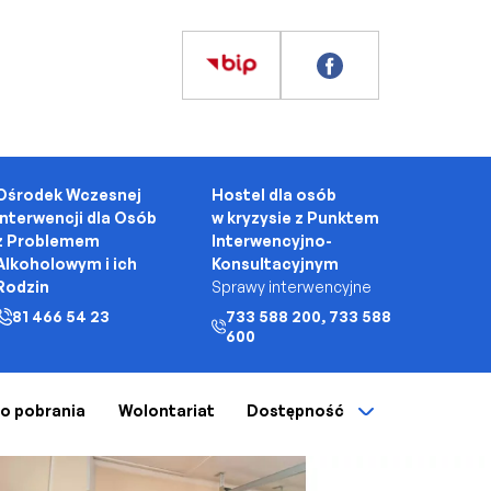
Ośrodek Wczesnej
Hostel dla osób
Interwencji dla Osób
w kryzysie z Punktem
z Problemem
Interwencyjno-
Alkoholowym i ich
Konsultacyjnym
Rodzin
Sprawy interwencyjne
81 466 54 23
733 588 200, 733 588
600
 do pobrania
Wolontariat
Dostępność