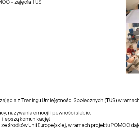
OC – zajęcia TUS
–
zajęcia z Treningu Umiejętności Społecznych (TUS) w rama
cy, nazywania emocji i pewności siebie.
 i lepszą komunikację!
 ze środków Unii Europejskiej, w ramach projektu POMOC da