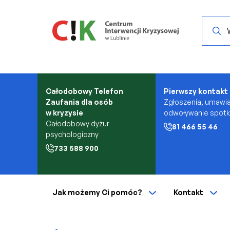
Przejdź do treści
Search.
Całodobowy Telefon
Pierwszy kontakt
Zaufania dla osób
Zgłoszenia, umawia
w kryzysie
odwoływanie spot
Całodobowy dyżur
81 466 55 46
psychologiczny
733 588 900
Jak możemy Ci pomóc?
Kontakt