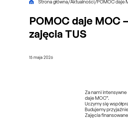
CiK
Strona główna
/
Aktualności
/
POMOC daje M
POMOC daje MOC 
zajęcia TUS
15 maja 2026
Za nami intensywne 
daje MOC”.
Uczymy się współpra
Budujemy przyjaźnie
Zajęcia finansowane