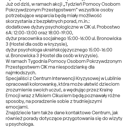
Już od dziś, w ramach akcji „Tydzień Pomocy Osobom
Pokrzywdzonym Przestępstwem” wszystkie osoby
potrzebujące wsparcia będą miały możliwość
skorzystania z bezpłatnych porad, m.in.:
dodatkowe dyżury psychologiczne w CIK ul. Probostwo
6A: 12:00-13:00 oraz 18:00-19:00,
dyżur pracownika socjalnego 15:00-16:00 ul. Bronowicka
3 (Hostel dla osób w kryzysie),
dyżur psychologa ukraińskojęzycznego 15:00-16:00
ul. Bronowicka 3 (Hostel dla osób w kryzysie).
W ramach Tygodnia Pomocy Osobom Pokrzywdzonym
Przestępstwem CIK ma niespodziankę dla
najmłodszych.
Specjaliści z Centrum Interwencji Kryzysowej w Lublinie
opracowali kolorowankę, która może ułatwić dzieciom
zrozumienie swoich uczuć, a wędrując przez Krainę
Emocji wraz z Misiem Cikusiem będą poznawały różne
sposoby, na poradzenie sobie z trudniejszymi
emocjami.
Znajdziecie tam także dane kontaktowe Centrum, jak
również porady dotyczące przygotowania się do wizyty
u psychologa.