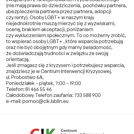
(nie mają prawa do dziedziczenia, pochówku partnera,
ubezpieczenia partnera przez partnera, adopcji
czy renty). Osoby LGBT+ w naszym kraju
niejednokrotnie muszą mierzyć się z wyzwiskami,
oceną, brakiem akceptacji, poniżaniem
czy wykluczeniem społecznym. To co możemy zrobić,
to wspierać osoby LGBT+ , które wsparcia potrzebują
oraz nie być obojętnym gdy mamy świadomość,
że doświadczają trudności w związku ze swoją
orientacją.
Jeśli zmagasz się z kryzysem i potrzebujesz wsparcia,
znajdziesz je w Centrum Interwencji Kryzysowej.
ul. Probostwo 6A,
Poniedziałek – piątek, 7:00 – 19:00
Telefon: 81 466 55 46
Całodobowy Telefon zaufania: 733 588 900
e-mail: pomoc@cik.lublin.eu