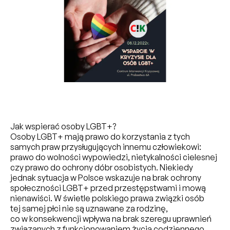
Jak wspierać osoby LGBT+?
Osoby LGBT+ mają prawo do korzystania z tych
samych praw przysługujących innemu człowiekowi:
prawo do wolności wypowiedzi, nietykalności cielesnej
czy prawo do ochrony dóbr osobistych. Niekiedy
jednak sytuacja w Polsce wskazuje na brak ochrony
społeczności LGBT+ przed przestępstwami i mową
nienawiści. W świetle polskiego prawa związki osób
tej samej płci nie są uznawane za rodzinę,
co w konsekwencji wpływa na brak szeregu uprawnień
związanych z funkcjonowaniem życia codziennego