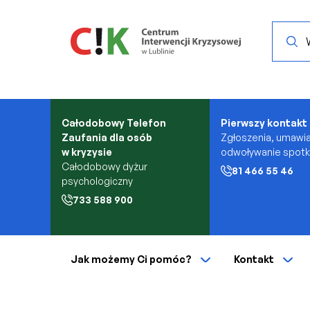
Przejdź do treści
Search.
Całodobowy Telefon
Pierwszy kontakt
Zaufania dla osób
Zgłoszenia, umawia
w kryzysie
odwoływanie spot
Całodobowy dyżur
81 466 55 46
psychologiczny
733 588 900
Jak możemy Ci pomóc?
Kontakt