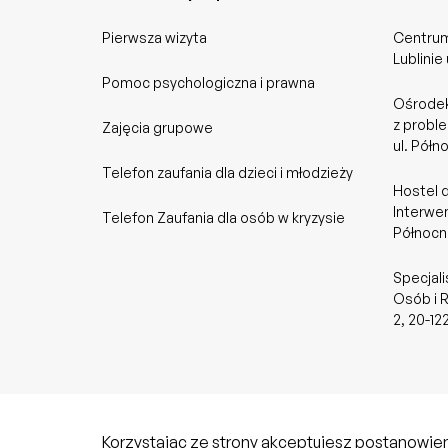
Pierwsza wizyta
Centrum
Lublinie
Pomoc psychologiczna i prawna
Ośrodek
z probl
Zajęcia grupowe
ul. Półn
Telefon zaufania dla dzieci i młodzieży
Hostel 
Interwen
Telefon Zaufania dla osób w kryzysie
Północna
Specjali
Osób i R
2, 20-12
Korzystając ze strony akceptujesz postanowie