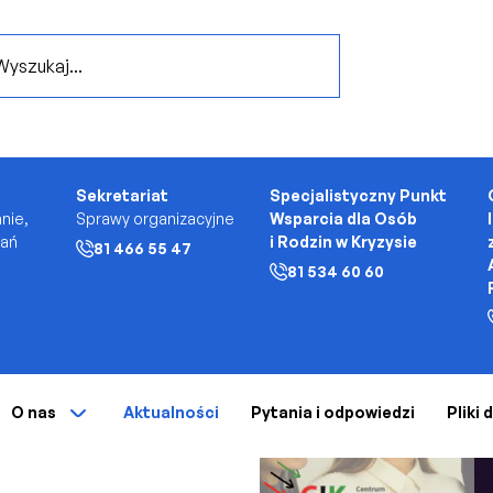
..
Sekretariat
Specjalistyczny Punkt
nie,
Sprawy organizacyjne
Wsparcia dla Osób
kań
i Rodzin w Kryzysie
81 466 55 47
81 534 60 60
O nas
Aktualności
Pytania i odpowiedzi
Pliki