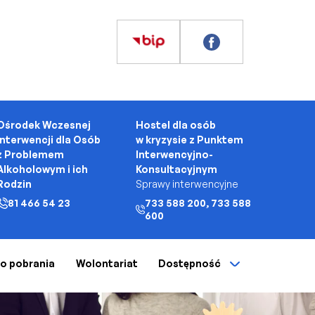
Ośrodek Wczesnej
Hostel dla osób
Interwencji dla Osób
w kryzysie z Punktem
z Problemem
Interwencyjno-
Alkoholowym i ich
Konsultacyjnym
Rodzin
Sprawy interwencyjne
81 466 54 23
733 588 200, 733 588
600
 do pobrania
Wolontariat
Dostępność