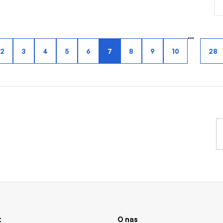
…
2
3
4
5
6
7
8
9
10
28
t
O nas