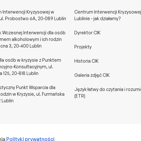
 Interwencji Kryzysowej w
Centrum Interwencji Kryzysowe
 ul. Probostwo 6A, 20-089 Lublin
Lublinie - jak działamy?
 Wczesnej Interwencji dla osób
Dyrektor CIK
emem alkoholowym i ich rodzin
ocna 3, 20-400 Lublin
Projekty
dla osób w kryzysie z Punktem
Historia CIK
cyjno-Konsultacyjnym, ul.
 125, 20-818 Lublin
Galeria zdjęć CIK
styczny Punkt Wsparcia dla
Język łatwy do czytania i rozumi
odzin w Kryzysie, ul. Furmańska
(ETR)
2 Lublin
nia
Polityki prywatności